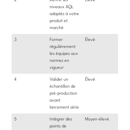
2
Définir les
Élevé
niveaux AQL
adaptés à votre
produit et
marché
3
Former
Élevé
régulièrement
les équipes aux
normes en
vigueur
4
Valider un
Élevé
échantillon de
pré-production
avant
lancement série
5
Intégrer des
Moyen-élevé
points de