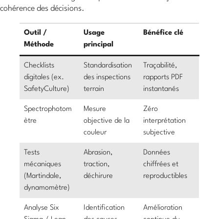
cohérence des décisions.
Outil /
Usage
Bénéfice clé
Méthode
principal
Checklists
Standardisation
Traçabilité,
digitales (ex.
des inspections
rapports PDF
SafetyCulture)
terrain
instantanés
Spectrophotom
Mesure
Zéro
ètre
objective de la
interprétation
couleur
subjective
Tests
Abrasion,
Données
mécaniques
traction,
chiffrées et
(Martindale,
déchirure
reproductibles
dynamomètre)
Analyse Six
Identification
Amélioration